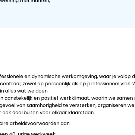
werking met klanten,
essionele en dynamische werkomgeving, waar je volop de 
 centraal, zowel op persoonlijk als op professioneel vlak. 
 in alles wat we doen.
 aanstekelijk en positief werkklimaat, waarin we samen 
gevoel van saamhorigheid te versterken, organiseren we
r ook daarbuiten voor elkaar klaarstaan.
aire arbeidsvoorwaarden aan:
 een 40-urige werkweek;