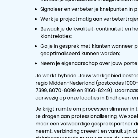
Signaleer en verbeter je knelpunten in
Werk je projectmatig aan verbetertrajec
Bewaak je de kwaliteit, continuïteit en 
klantrelaties;
Ga je in gesprek met klanten wanneer 
geoptimaliseerd kunnen worden;
Neem je eigenaarschap over jouw portefe
Je werkt hybride. Jouw werkgebied bestaat
regio Midden-Nederland (postcodes 1000-
7399, 8070-8099 en 8160-8249). Daarnaas
aanwezig op onze locaties in Eindhoven en
Je krijgt ruimte om processen slimmer in t
te dragen aan professionalisering. We zoe
maar een volwaardige gesprekspartner di
neemt, verbinding creëert en vanuit zijn o