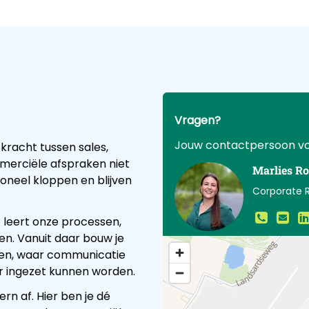
Vragen?
Jouw contactpersoon vo
kracht tussen sales,
mmerciële afspraken niet
Marlies Ro
neel kloppen en blijven
Corporate R
je leert onze processen,
n. Vanuit daar bouw je
nnen, waar communicatie
 ingezet kunnen worden.
ern af. Hier ben je dé