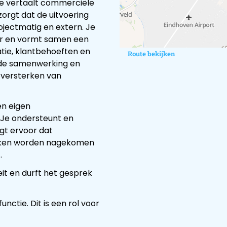
Je vertaalt commerciële
orgt dat de uitvoering
rojectmatig en extern. Je
r en vormt samen een
tie, klantbehoeften en
Route bekijken
 de samenwerking en
n versterken van
en eigen
 Je ondersteunt en
rgt ervoor dat
aken worden nagekomen
.
it en durft het gesprek
ctie. Dit is een rol voor