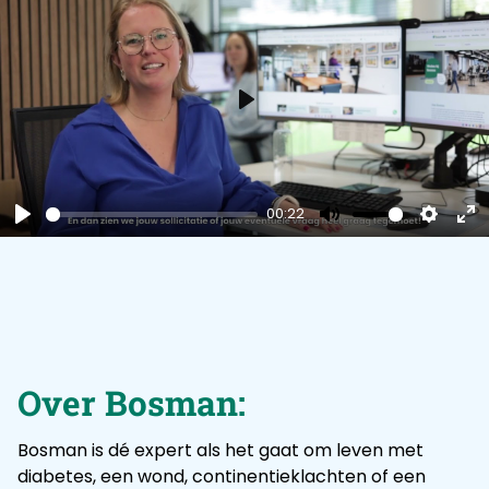
Play
00:22
Play
Mute
Settin
En
fu
Over Bosman:
Bosman is dé expert als het gaat om leven met
diabetes, een wond, continentieklachten of een