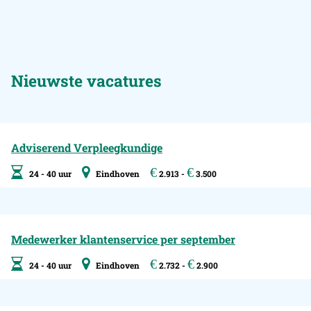
Nieuwste vacatures
Adviserend Verpleegkundige
€
€
24 - 40 uur
Eindhoven
2.913 -
3.500
Medewerker klantenservice per september
€
€
24 - 40 uur
Eindhoven
2.732 -
2.900