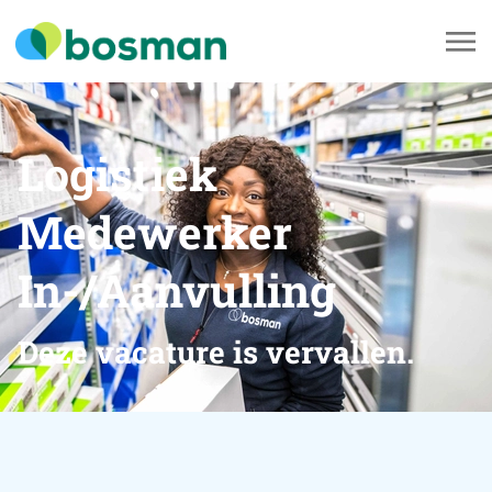
Logistiek
Medewerker
In-/Aanvulling
Deze vacature is vervallen.