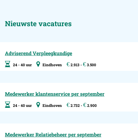
Nieuwste vacatures
Adviserend Verpleegkundige
€
€
24 - 40 uur
Eindhoven
2.913 -
3.500
Medewerker klantenservice per september
€
€
24 - 40 uur
Eindhoven
2.732 -
2.900
Medewerker Relatiebeheer per september