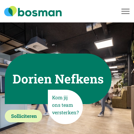
Dorien Nefkens
Kom jij
ons team
versterken?
Solliciteren