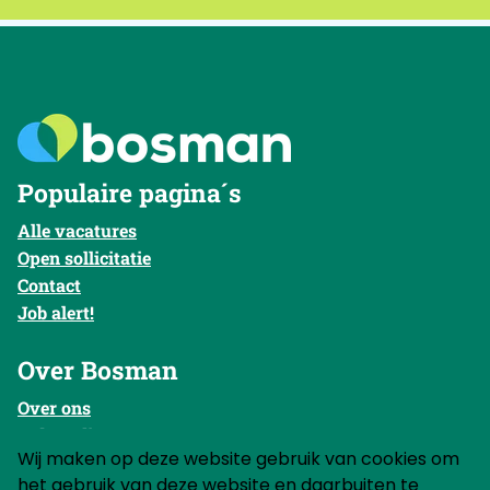
Populaire pagina´s
Alle vacatures
Open sollicitatie
Contact
Job alert!
Over Bosman
Over ons
Onboarding
Wij maken op deze website gebruik van cookies om
Corporate site
het gebruik van deze website en daarbuiten te